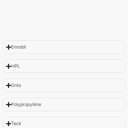
Ennobli
HPL
Grès
Polypropylène
Teck