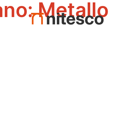
iano:
Metallo