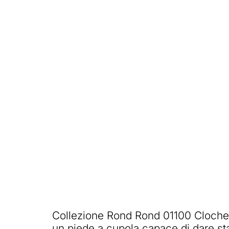
Collezione Rond Rond 01100 Cloche è
un piede a cupola capace di dare stab