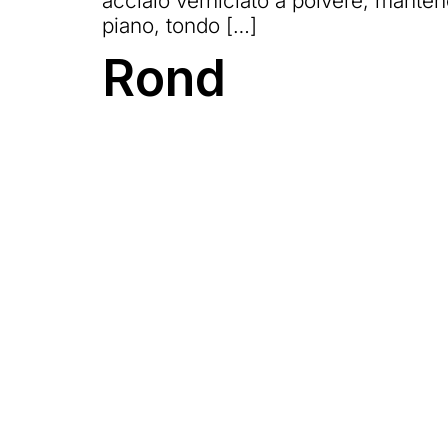
acciaio verniciato a polvere, mantene
piano, tondo […]
Rond