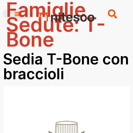
Famiglie
Sedute:
T-
Bone
CHI SIAMO
BREAKING NEWS
Sedia T-Bone con
braccioli