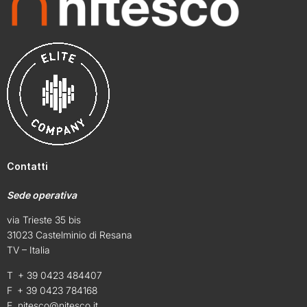
Contatti
Sede operativa
via Trieste 35 bis
31023 Castelminio di Resana
TV – Italia
T + 39 0423 484407
F + 39 0423 784168
E
nitesco@nitesco.it